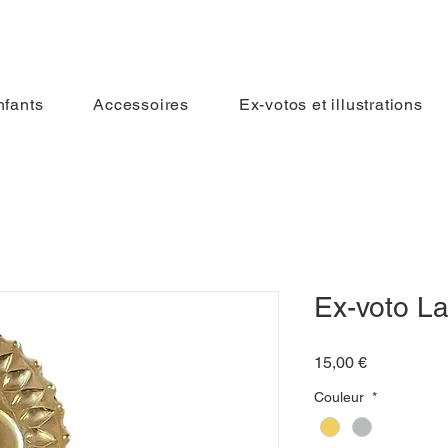
nfants
Accessoires
Ex-votos et illustrations
Se connecter
Ex-voto L
Prix
15,00 €
Couleur
*