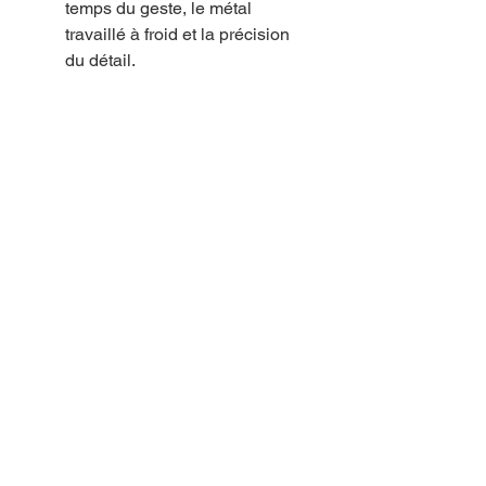
temps du geste, le métal
travaillé à froid et la précision
du détail.
En cas de rupture de stock, vous
pouvez passer une pré-
commande en envoyant un mail à
sorkuntza64250@gmail.com .
⚠️ Avertissement : toute
reproduction, même partielle, est
strictement interdite.
Cette création est protégée par le
droit d’auteur de la créatrice ainsi
que par la marque déposée
Sorkuntza. Toute utilisation,
imitation ou diffusion non
autorisée fera l’objet de
poursuites.