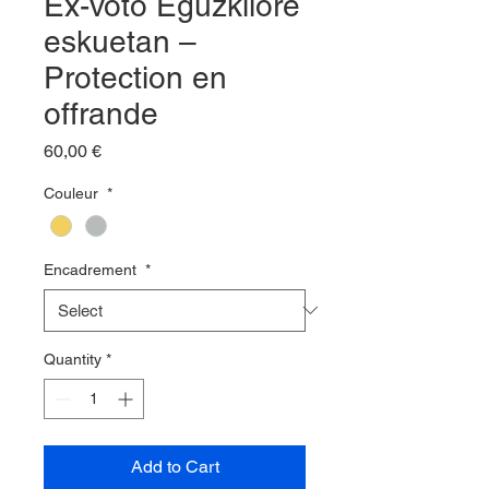
Ex-voto Eguzkilore
eskuetan –
Protection en
offrande
Price
60,00 €
Couleur
*
Encadrement
*
Quantity
*
Add to Cart