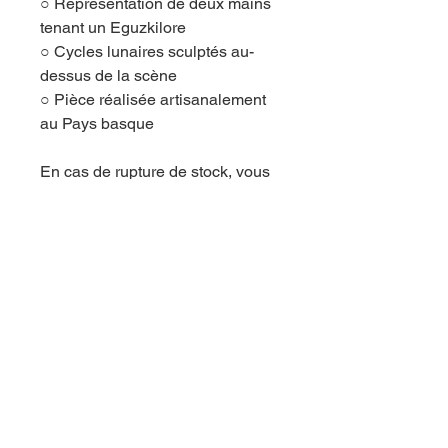
○ Représentation de deux mains
tenant un Eguzkilore
○ Cycles lunaires sculptés au-
dessus de la scène
○ Pièce réalisée artisanalement
au Pays basque
En cas de rupture de stock, vous
pouvez passer une pré-
commande en envoyant un mail à
sorkuntza64250@gmail.com .
⚠️ Avertissement : toute
reproduction, même partielle, est
strictement interdite.
Cette création est protégée par le
droit d’auteur de la créatrice ainsi
que par la marque déposée
Sorkuntza. Toute utilisation,