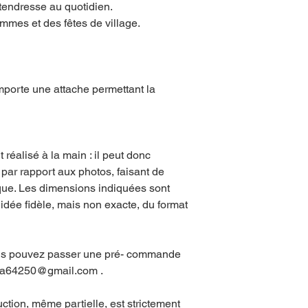
tendresse au quotidien.
ommes et des fêtes de village.
mporte une attache permettant la
.
réalisé à la main : il peut donc
 par rapport aux photos, faisant de
que. Les dimensions indiquées sont
idée fidèle, mais non exacte, du format
ous pouvez passer une pré- commande
tza64250@gmail.com .
ction, même partielle, est strictement